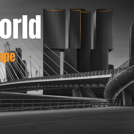
orld
cape