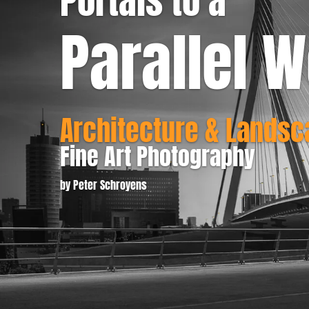
Portals to a
Parallel W
Architecture & Lands
Fine Art Photography
by Peter Schroyens